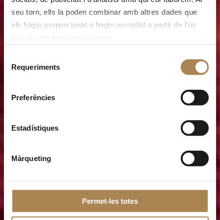
seu torn, ells la poden combinar amb altres dades que
els hàgiu proporcionat o hagin recopilat a partir de l'ús
que heu fet dels seus serveis.
Habitación
Selecció
Doble
Requeriments
de
Refugi
consentiment
Preferències
Superior
Estadístiques
Màrqueting
Permet-les totes