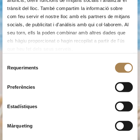
anuncis, oferir funcions de mitjans socials i analitzar el
trànsit del lloc. També compartim la informació sobre
com feu servir el nostre lloc amb els partners de mitjans
socials, de publicitat i d'anàlisis amb qui col·laborem. Al
seu torn, ells la poden combinar amb altres dades que
els hàgiu proporcionat o hagin recopilat a partir de l'ús
que heu fet dels seus serveis.
Selecció
Requeriments
de
consentiment
Preferències
Estadístiques
Màrqueting